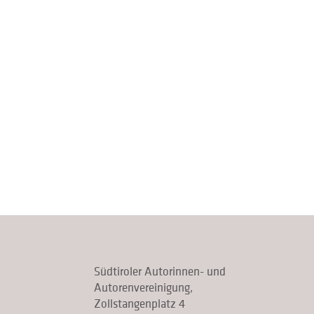
Südtiroler Autorinnen- und
Autorenvereinigung,
Zollstangenplatz 4