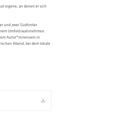
at eigene, an denen er sich 
r und zwei Südtiroler 
n ihrem Umfeld wahrnehmen. 
dem Autor*innensein in 
rischen Abend, bei dem lokale 