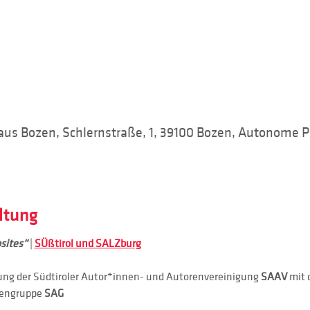
us Bozen, Schlernstraße, 1, 39100 Bozen, Autonome Pr
ltung
sites“ 
|
SÜßtirol und SALZburg
ng der Südtiroler Autor*innen- und Autorenvereinigung 
SAAV 
mit 
rengruppe 
SAG