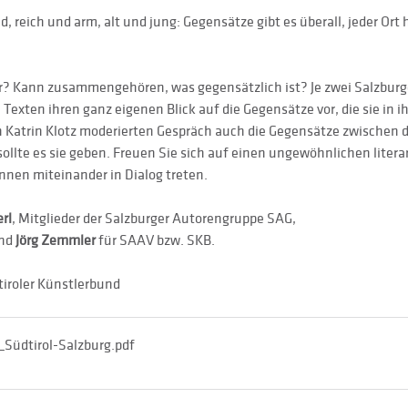
 reich und arm, alt und jung: Gegensätze gibt es überall, jeder Ort h
r? Kann zusammengehören, was gegensätzlich ist? Je zwei Salzburge
 Texten ihren ganz eigenen Blick auf die Gegensätze vor, die sie i
n Katrin Klotz moderierten Gespräch auch die Gegensätze zwischen 
sollte es sie geben. Freuen Sie sich auf einen ungewöhnlichen litera
nen miteinander in Dialog treten.
erl
, Mitglieder der Salzburger Autorengruppe SAG,
nd 
Jörg Zemmler
 für SAAV bzw. SKB. 
tiroler Künstlerbund
Südtirol-Salzburg
.pdf