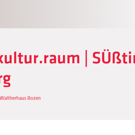
ultur.raum | SÜßti
rg
 Waltherhaus Bozen