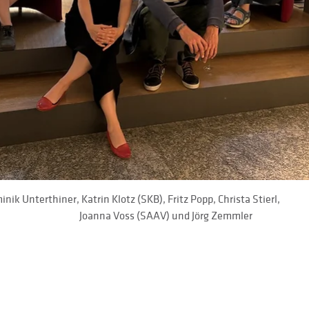
thiner, Katrin Klotz (SKB), Fritz Popp, Christa Stierl,                                      
           Joanna Voss (SAAV) und Jörg Zemmler