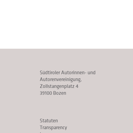
Südtiroler Autorinnen- und
Autorenvereinigung,
Zollstangenplatz 4
39100 Bozen
Statuten
Transparency