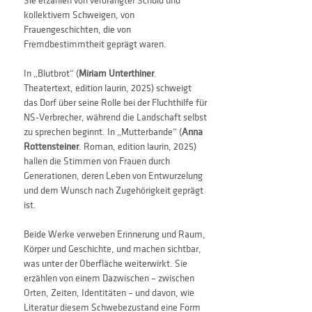
Sie erzählen von verdrängter Schuld und 
kollektivem Schweigen, von 
Frauengeschichten, die von 
Fremdbestimmtheit geprägt waren.
In „Blutbrot“ (
Miriam Unterthiner
. 
Theatertext, edition laurin, 2025) schweigt 
das Dorf über seine Rolle bei der Fluchthilfe für 
NS-Verbrecher, während die Landschaft selbst 
zu sprechen beginnt. In „Mutterbande“ (
Anna 
Rottensteiner
. Roman, edition laurin, 2025) 
hallen die Stimmen von Frauen durch 
Generationen, deren Leben von Entwurzelung 
und dem Wunsch nach Zugehörigkeit geprägt 
ist.
Beide Werke verweben Erinnerung und Raum, 
Körper und Geschichte, und machen sichtbar, 
was unter der Oberfläche weiterwirkt. Sie 
erzählen von einem Dazwischen – zwischen 
Orten, Zeiten, Identitäten – und davon, wie 
Literatur diesem Schwebezustand eine Form 