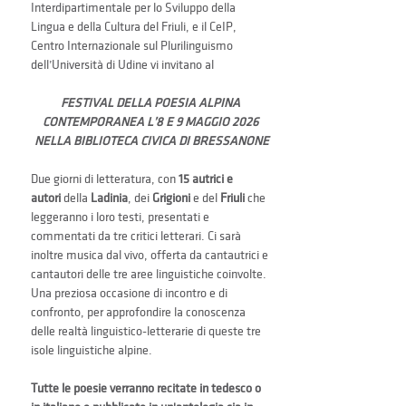
Interdipartimentale per lo Sviluppo della 
Lingua e della Cultura del Friuli, e il CeIP, 
Centro Internazionale sul Plurilinguismo 
dell’Università di Udine vi invitano al
FESTIVAL DELLA POESIA ALPINA 
CONTEMPORANEA L’8 E 9 MAGGIO 2026 
NELLA BIBLIOTECA CIVICA DI BRESSANONE
Due giorni di letteratura, con 
15 autrici e 
autori
 della 
Ladinia
, dei 
Grigioni 
e del 
Friuli 
che 
leggeranno i loro testi, presentati e 
commentati da tre critici letterari. Ci sarà 
inoltre musica dal vivo, offerta da cantautrici e 
cantautori delle tre aree linguistiche coinvolte.
Una preziosa occasione di incontro e di 
confronto, per approfondire la conoscenza 
delle realtà linguistico-letterarie di queste tre 
isole linguistiche alpine.
Tutte le poesie verranno recitate in tedesco o 