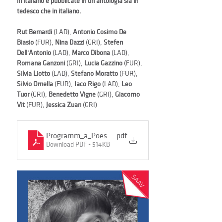
in italiano e pubblicate in un'antologia sia in 
tedesco che in italiano.
Rut Bernardi
 (LAD), 
Antonio Cosimo De 
Biasio
 (FUR), 
Nina Dazzi
 (GRI), 
Stefen 
Dell'Antonio
 (LAD), 
Marco Dibona
 (LAD), 
Romana Ganzoni
 (GRI), 
Lucia Gazzino
 (FUR), 
Silvia Liotto
 (LAD), 
Stefano Moratto
 (FUR), 
Silvio Ornella
 (FUR), 
Iaco Rigo
 (LAD), 
Leo 
Tuor
 (GRI), 
Benedetto Vigne
 (GRI), 
Giacomo 
Vit
 (FUR), 
Jessica Zuan
 (GRI)
Programm_a_Poesie Alpina 2026
.pdf
Download PDF • 514KB