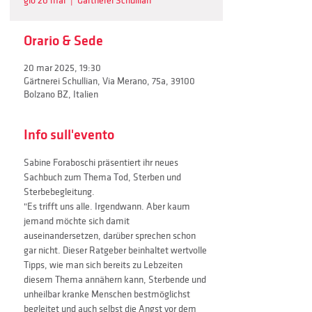
gio 20 mar
  |  
Gärtnerei Schullian
Orario & Sede
20 mar 2025, 19:30
Gärtnerei Schullian, Via Merano, 75a, 39100
Bolzano BZ, Italien
Info sull'evento
Sabine Foraboschi präsentiert ihr neues 
Sachbuch zum Thema Tod, Sterben und 
Sterbebegleitung. 
"Es trifft uns alle. Irgendwann. Aber kaum 
jemand möchte sich damit 
auseinandersetzen, darüber sprechen schon 
gar nicht. Dieser Ratgeber beinhaltet wertvolle 
Tipps, wie man sich bereits zu Lebzeiten 
diesem Thema annähern kann, Sterbende und 
unheilbar kranke Menschen bestmöglichst 
begleitet und auch selbst die Angst vor dem 