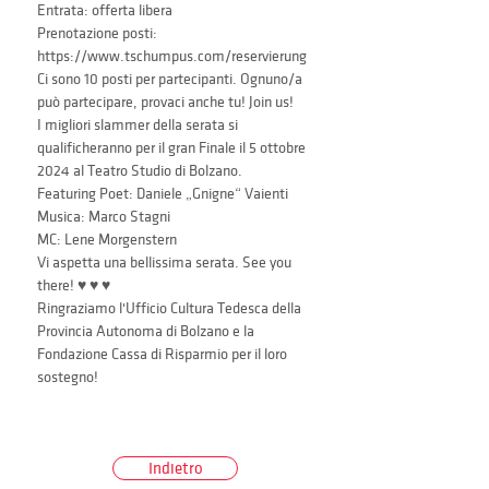
Entrata: offerta libera
Prenotazione posti: 
https://www.tschumpus.com/reservierung
Ci sono 10 posti per partecipanti. Ognuno/a 
può partecipare, provaci anche tu! Join us!
I migliori slammer della serata si 
qualificheranno per il gran Finale il 5 ottobre 
2024 al Teatro Studio di Bolzano.
Featuring Poet: Daniele „Gnigne“ Vaienti
Musica: Marco Stagni
MC: Lene Morgenstern
Vi aspetta una bellissima serata. See you 
there! ♥️ ♥️ ♥️
Ringraziamo l'Ufficio Cultura Tedesca della 
Provincia Autonoma di Bolzano e la 
Fondazione Cassa di Risparmio per il loro 
sostegno!
Indietro