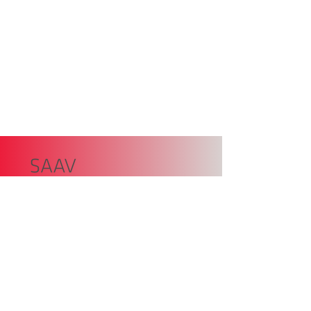
SAAV – Unione Autrici Autori
Sudtirolo,
Piazza della Dogana 4
39100 Bolzano