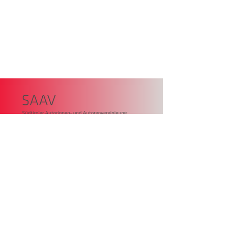
SAAV – Unione Autrici Autori
Sudtirolo,
Piazza della Dogana 4
39100 Bolzano