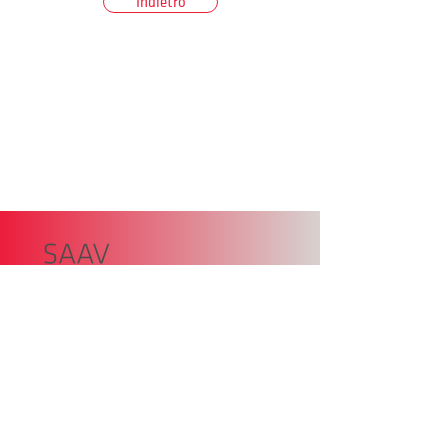
Indietro
SAAV – Unione Autrici Autori
Sudtirolo,
Piazza della Dogana 4
39100 Bolzano