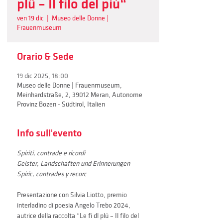
plü – Il filo del più“
ven 19 dic
  |  
Museo delle Donne |
Frauenmuseum
Orario & Sede
19 dic 2025, 18:00
Museo delle Donne | Frauenmuseum,
Meinhardstraße, 2, 39012 Meran, Autonome
Provinz Bozen - Südtirol, Italien
Info sull'evento
Spiriti, contrade e ricordi
Geister, Landschaften und Erinnerungen
Spiric, contrades y recorc
Presentazione con Silvia Liotto, premio 
interladino di poesia Angelo Trebo 2024, 
autrice della raccolta “Le fi dl plü – Il filo del 