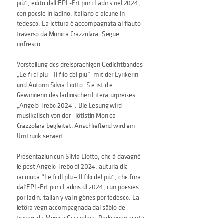
più”, edito dall’EPL-Ert por i Ladins nel 2024, 
con poesie in ladino, italiano e alcune in 
tedesco. La lettura è accompagnata al flauto 
traverso da Monica Crazzolara. Segue 
rinfresco.
Vorstellung des dreisprachigen Gedichtbandes 
„Le fi dl plü – Il filo del più“, mit der Lyrikerin 
und Autorin Silvia Liotto. Sie ist die 
Gewinnerin des ladinischen Literaturpreises 
„Angelo Trebo 2024“. Die Lesung wird 
musikalisch von der Flötistin Monica 
Crazzolara begleitet. Anschließend wird ein 
Umtrunk serviert.
Presentaziun cun Silvia Liotto, che á davagné 
le pest Angelo Trebo dl 2024, auturia dla 
racoiüda “Le fi dl plü – Il filo del più”, che fòra 
dal’EPL-Ert por i Ladins dl 2024, cun poesies 
por ladin, talian y val n gònes por tedesco. La 
letöra vegn accompagnada dal säblo de 
travers da Monica Crazzolara. Dedó vëgn asetà 