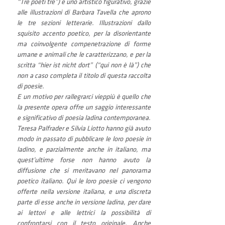
“Tre poeti tre”) e uno artistico figurativo, grazie 
alle illustrazioni di Barbara Tavella che aprono 
le tre sezioni letterarie. Illustrazioni dallo 
squisito accento poetico, per la diso­rientante 
ma coinvolgente compenetrazione di forme 
umane e animali che le caratterizzano, e per la 
scritta “hier ist nicht dort” (“qui non è là”) che 
non a caso completa il titolo di questa raccolta 
di poesie.
E un motivo per rallegrarci vieppiù è quello che 
la presente opera offre un sag­gio interessante 
e significativo di poesia ladina contemporanea. 
Teresa Pal­frader e Silvia Liotto hanno già avuto 
modo in passato di pubblicare le loro poesie in 
ladino, e parzialmente anche in italiano, ma 
quest’ultime forse non hanno avuto la 
diffusione che si meritavano nel panorama 
poetico italiano. Qui le loro poesie ci vengono 
offerte nella versione italiana, e una discreta 
parte di esse anche in versione ladina, per dare 
ai lettori e alle lettrici la possibilità di 
confrontarsi con il testo originale. Anche 