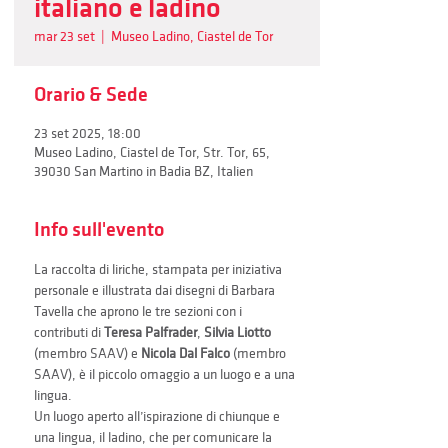
italiano e ladino
mar 23 set
  |  
Museo Ladino, Ciastel de Tor
Orario & Sede
23 set 2025, 18:00
Museo Ladino, Ciastel de Tor, Str. Tor, 65,
39030 San Martino in Badia BZ, Italien
Info sull'evento
La raccolta di liriche, stampata per iniziativa 
personale e illustrata dai disegni di Barbara 
Tavella che aprono le tre sezioni con i 
contributi di 
Teresa Palfrader
, 
Silvia Liotto 
(membro SAAV) e 
Nicola Dal Falco
 (membro 
SAAV), è il piccolo omaggio a un luogo e a una 
lingua.
Un luogo aperto all’ispirazione di chiunque e 
una lingua, il ladino, che per comunicare la 