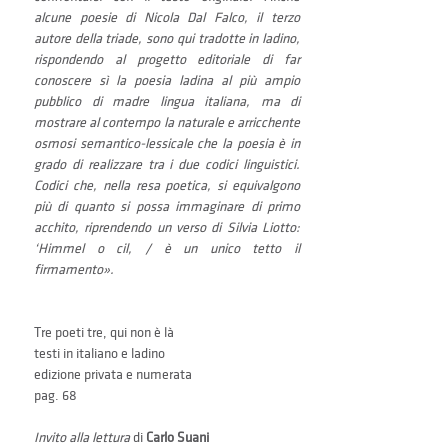
alcune poesie di Nicola Dal Falco, il terzo 
autore della triade, sono qui tradotte in ladino, 
rispondendo al progetto editoriale di far 
conoscere sì la po­esia ladina al più ampio 
pubblico di madre lingua italiana, ma di 
mostrare al contempo la naturale e arricchente 
osmosi semantico-lessicale che la poesia è in 
grado di realizzare tra i due codici linguistici. 
Codici che, nella resa poetica, si equivalgono 
più di quanto si possa immaginare di primo 
acchito, riprenden­do un verso di Silvia Liotto: 
‘Himmel o cil, / è un unico tetto il 
firmamento».
Tre poeti tre, qui non è là
testi in italiano e ladino
edizione privata e numerata
pag. 68
Invito alla lettura
 di 
Carlo Suani