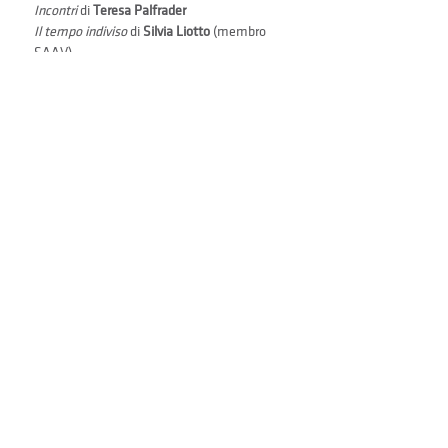
Incontri
 di 
Teresa Palfrader
Il tempo indiviso
 di 
Silvia Liotto
 (membro 
SAAV)
Benedizioni 
di 
Nicola Dal Falco
 (membro 
SAAV)
con tre disegni, intitolati 
Qui non è là
 di 
Barbara Tavella
Indietro