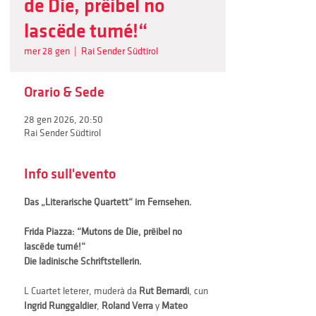
de Die, prëibel no
lascëde tumé!“
mer 28 gen
  |  
Rai Sender Südtirol
Orario & Sede
28 gen 2026, 20:50
Rai Sender Südtirol
Info sull'evento
Das „Literarische Quartett“ im Fernsehen.
Frida Piazza: “Mutons de Die, prëibel no 
lascëde tumé!“
Die ladinische Schriftstellerin.
L Cuartet leterer, muderà da 
Rut Bernardi
, cun 
Ingrid Runggaldier
, 
Roland Verra
 y 
Mateo 