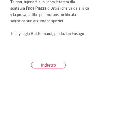
Taibon
, rujenerà sun l’opra leterera dla 
scritëura 
Frida Piazza
 d’Urtijëi che va dala lirica 
y la prosa, ai libri per mutons, nchin ala 
sagistica sun argumënc speziei.
Test y regia Rut Bernardi, produzion Fusago.
Indietro