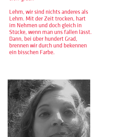
Lehm, wir sind nichts anderes als
Lehm. Mit der Zeit trocken, hart
im Nehmen und doch gleich in
Stücke, wenn man uns fallen lässt.
Dann, bei über hundert Grad,
brennen wir durch und bekennen
ein bisschen Farbe.