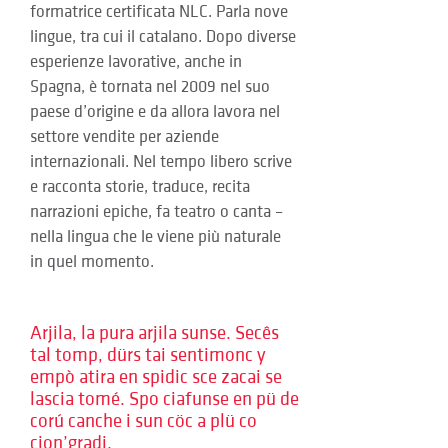
formatrice certificata NLC. Parla nove 
lingue, tra cui il catalano. Dopo diverse 
esperienze lavorative, anche in 
Spagna, è tornata nel 2009 nel suo 
paese d’origine e da allora lavora nel 
settore vendite per aziende 
internazionali. Nel tempo libero scrive 
e racconta storie, traduce, recita 
narrazioni epiche, fa teatro o canta – 
nella lingua che le viene più naturale 
in quel momento.
Arjila, la pura arjila sunse. Secês
tal tomp, dürs tai sentimonc y
empò atira en spidic sce zacai se
lascia tomé. Spo ciafunse en pü de
corú canche i sun cöc a plü co
cion’gradi.