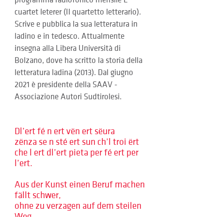
programma radiofonico mensile L 
cuartet leterer (Il quartetto letterario). 
Scrive e pubblica la sua letteratura in 
ladino e in tedesco. Attualmente 
insegna alla Libera Università di 
Bolzano, dove ha scritto la storia della 
letteratura ladina (2013). Dal giugno 
2021 è presidente della SAAV - 
Associazione Autori Sudtirolesi.
Dl’ert fé n ert vën ert sëura
zënza se n sté ert sun ch’l troi ërt
che l ert dl’ert pieta per fé ert per
l’ert.
Aus der Kunst einen Beruf machen
fällt schwer,
ohne zu verzagen auf dem steilen
Weg,