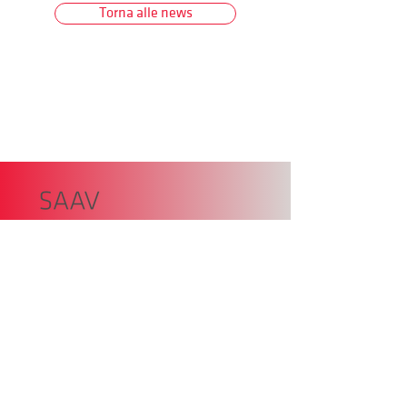
Torna alle news
SAAV – Unione Autrici Autori
Sudtirolo,
Piazza della Dogana 4
39100 Bolzano