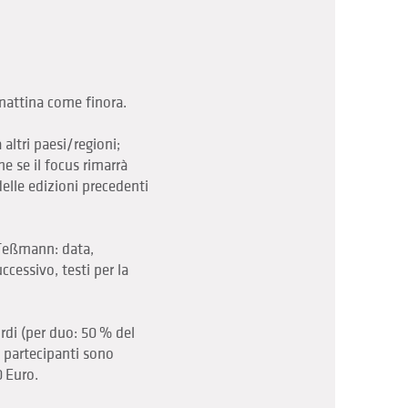
 mattina come finora.
altri paesi/regioni;
he se il focus rimarrà
delle edizioni precedenti
 Teßmann: data,
ccessivo, testi per la
di (per duo: 50 % del
 partecipanti sono
 Euro.