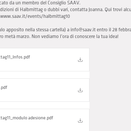
ncato da un membro del Consiglio SAAV.
izioni di Halbmittag o dubbi vari, contatta Joanna. Qui trovi alc
/www.saav.it/events/halbmittag10
lo apposito nella stessa cartella) a
info@saav.it
entro il 28 febbra
ro metà marzo. Non vediamo l’ora di conoscere la tua idea!
tag11_Infos
.pdf
.pdf
tag11_modulo adesione
.pdf