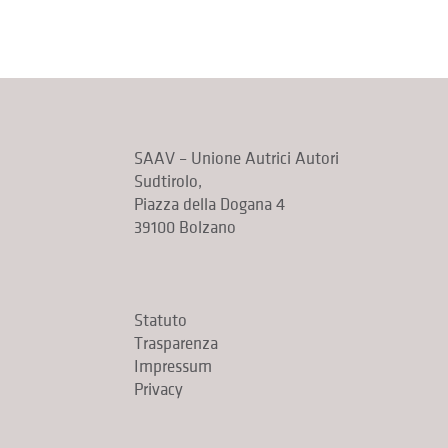
SAAV – Unione Autrici Autori
Sudtirolo,
Piazza della Dogana 4
39100 Bolzano
Statuto
Trasparenza
Impressum
Privacy