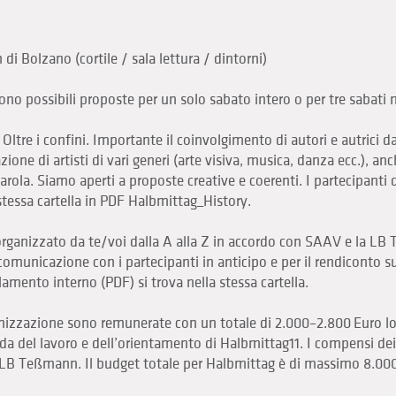
i Bolzano (cortile / sala lettura / dintorni)
no possibili proposte per un solo sabato intero o per tre sabati
ltre i confini. Importante il coinvolgimento di autori e autrici da 
ione di artisti di vari generi (arte visiva, musica, danza ecc.), anc
arola. Siamo aperti a proposte creative e coerenti. I partecipanti 
 stessa cartella in PDF Halbmittag_History.
rganizzato da te/voi dalla A alla Z in accordo con SAAV e la LB
comunicazione con i partecipanti in anticipo e per il rendiconto su
amento interno (PDF) si trova nella stessa cartella.
nizzazione sono remunerate con un totale di 2.000–2.800 Euro lor
a del lavoro e dell’orientamento di Halbmittag11. I compensi dei
 LB Teßmann. Il budget totale per Halbmittag è di massimo 8.000