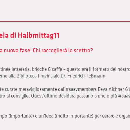
la di Halbmittag11
 nuova fase! Chi raccoglierà lo scettro?
tinée letteraria, brioche & caffè – questo era il formato del nost
eme alla Biblioteca Provinciale Dr. Friedrich Teßmann.
ate curate meravigliosamente dai #saavmembers Eeva Aichner & M
ttro al consiglio. Quest’ultimo desidera passarlo a uno o più #sa
empo (importante) e un’idea (molto importante) per curare e orga