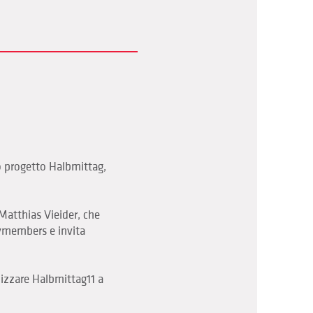
ro progetto Halbmittag,
atthias Vieider, che
avmembers e invita
nizzare Halbmittag11 a