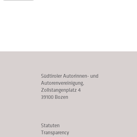
Südtiroler Autorinnen- und
Autorenvereinigung,
Zollstangenplatz 4
39100 Bozen
Statuten
Transparency