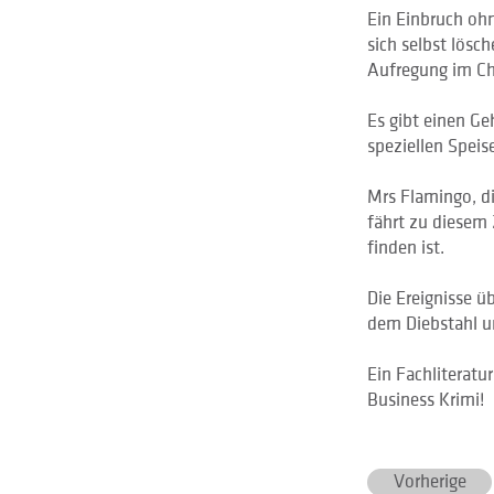
Ein Einbruch oh
sich selbst lösc
Aufregung im Ch
Es gibt einen G
speziellen Speis
Mrs Flamingo, di
fährt zu diesem
finden ist.
Die Ereignisse ü
dem Diebstahl u
Ein Fachliteratu
Business Krimi!
Vorherige