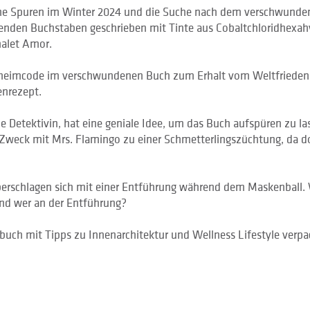
ne Spuren im Winter 2024 und die Suche nach dem verschwunde
henden Buchstaben geschrieben mit Tinte aus Cobaltchloridhexahy
alet Amor.
eheimcode im verschwundenen Buch zum Erhalt vom Weltfrieden
enrezept.
e Detektivin, hat eine geniale Idee, um das Buch aufspüren zu la
 Zweck mit Mrs. Flamingo zu einer Schmetterlingszüchtung, da d
berschlagen sich mit einer Entführung während dem Maskenball. 
nd wer an der Entführung?
rbuch mit Tipps zu Innenarchitektur und Wellness Lifestyle verpa