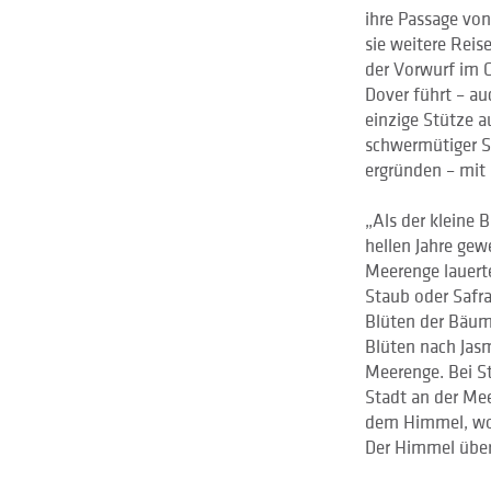
ihre Passage von
sie weitere Rei
der Vorwurf im Ge
Dover führt – au
einzige Stütze a
schwermütiger Si
ergründen – mit L
„Als der kleine 
hellen Jahre gew
Meerenge lauert
Staub oder Safr
Blüten der Bäum
Blüten nach Jasm
Meerenge. Bei S
Stadt an der Me
dem Himmel, wo 
Der Himmel über