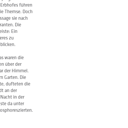
 Erbhofes führen
die Themse. Doch
assage sie nach
ranten. Die
iste: Ein
eres zu
 blicken.
as waren die
en über der
ar der Himmel.
m Garten. Die
e, dufteten die
dt an der
Nacht in der
ste da unter
osphoreszierten.