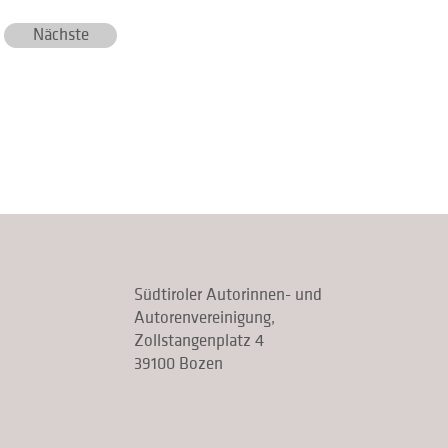
Nächste
Südtiroler Autorinnen- und
Autorenvereinigung,
Zollstangenplatz 4
39100 Bozen