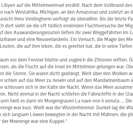
 Libyen auf die Mittelmeerinsel erzählt. Nach dem Vollbrand des
sen nach Westafrika, Michigan, an den Amazonas und zuletzt an 
sicht ihres Verdingherrn verfolgt sie überallhin. Bis die letzte P
ch dort sieht sie die oft tödlich endenden Fluchtversuche der Mig
uf den Auswanderungsrouten liefern ihr zwei Weggefährten im Ge
zilianer und eine Neuseeländerin. Ein Versuch, die Magie des Me
euten, die auf ihm leben, die es gerettet hat, die in seine Tiefen
Baum vor dem Fenster blühte und zugleich die Zitronen reiften. D
esen, als die Flucht auf die Insel im Mittelmeer gelungen war. Ob
en die Sterne. Sie waren dicht gedrängt. Weit über den Wolken w
an schien auf das Meer zu rieseln und auf den Mandarinenbaum i
e schlossen sich in der Kälte der Nacht. Wenn das Meer ausatmet
in. Nicht einmal in der Nacht schliefen die Fährschiffe in der Sta
turm hieß es dann im Morgengrauen La nave non è venuta … Die 
erenge war kurz. Weiß war der Wüstenhimmel. Dunkel lag die Wü
sich langsam Löwen bewegten in der Nacht mit Mähnen, die ph
 der Meerenge war eine Kuppel.“