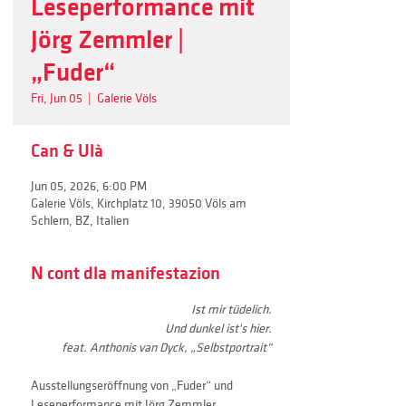
Leseperformance mit
Jörg Zemmler |
„Fuder“
Fri, Jun 05
  |  
Galerie Völs
Can & Ulà
Jun 05, 2026, 6:00 PM
Galerie Völs, Kirchplatz 10, 39050 Völs am
Schlern, BZ, Italien
N cont dla manifestazion
Ist mir tüdelich.
Und dunkel ist's hier.
 feat. Anthonis van Dyck, „Selbstportrait“
Ausstellungseröffnung von „Fuder“ und 
Leseperformance mit Jörg Zemmler