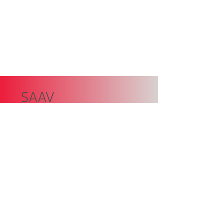
SAAV – Lia autores dl Südtirol
Zollstangenplatz 4
39100 Bulsan
Statuc