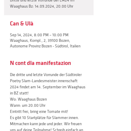
Dritte und letzte Vorrunde der LM24 im
Waaghaus Bz: 14.09.2024, 20.00 Uhr
Can & Ulà
Sep 14, 2024, 8:00 PM – 10:00 PM
Waaghaus, Kornpl., 2, 39100 Bozen,
Autonome Provinz Bozen - Südtirol, Italien
N cont dla manifestazion
Die dritte und letzte Vorrunde der Südtiroler 
Poetry Slam-Landesmeister:innenschaft 
2024 findet am 14. September im Waaghaus 
in BZ statt!
Wo: Waaghaus Bozen
Wann: um 20.00 Uhr
Eintritt frei, bring eine Tomate mit!
Es gibt 10 Startplätze für Slammer:innen. 
Mitmachen kann jede und jeder. Wir freuen 
uns auf deine Teilnahme! Schreib einfach an 