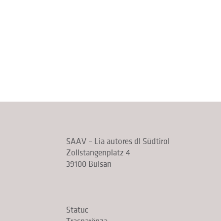
SAAV – Lia autores dl Südtirol
Zollstangenplatz 4
39100 Bulsan
Statuc