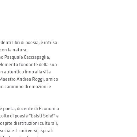
ti libri di poesia, è intrisa 
con la natura, 
o Pasquale Cacciapaglia, 
 elemento fondante della sua 
n autentico inno alla vita 
l Maestro Andrea Roggi, amico 
n un cammino di emozioni e 
è poeta, docente di Economia 
lte di poesie “Esisti Sole!” e 
pite di istituzioni culturali, 
ciale. I suoi versi, ispirati 