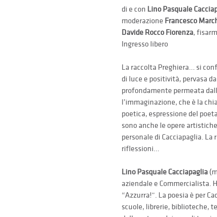
di e con 
Lino Pasquale Cacciap
moderazione 
Francesco March
Davide Rocco Fiorenza
, fisar
Ingresso libero
La raccolta Preghiera… si conf
di luce e positività, pervasa d
profondamente permeata dall’a
l’immaginazione, che è la chia
poetica, espressione del poeta
sono anche le opere artistiche
personale di Cacciapaglia. La 
riflessioni...
Lino Pasquale Cacciapaglia
 (
aziendale e Commercialista. Ha
“Azzurra!”. La poesia è per Cac
scuole, librerie, biblioteche, te