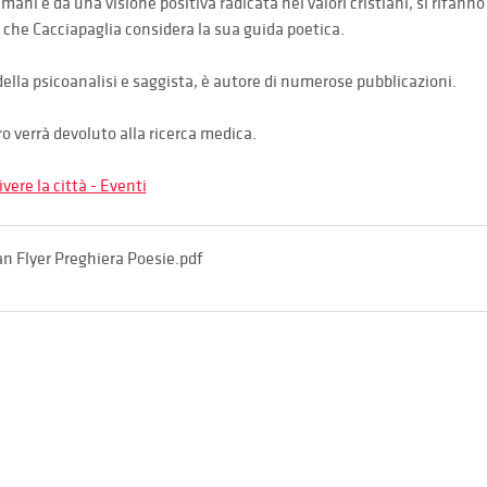
mani e da una visione positiva radicata nei valori cristiani, si rifann
 che Cacciapaglia considera la sua guida poetica.
 della psicoanalisi e saggista, è autore di numerose pubblicazioni.
bro verrà devoluto alla ricerca medica.
ere la città - Eventi
n Flyer Preghiera Poesie
.pdf