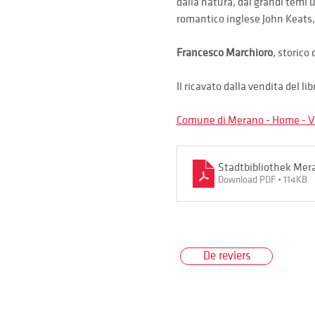
dalla natura, dai grandi temi u
romantico inglese John Keats,
Francesco Marchioro
, storico
Il ricavato dalla vendita del li
Comune di Merano - Home - Viv
Stadtbibliothek Mera
Download PDF • 114KB
De reviers