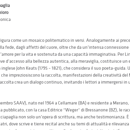
aglia
ioro
monica
igura come un mosaico politematico in versi. Analogamente ai preceden
alla fede, dagli affetti del cuore, oltre che da un’intensa connessione 
more per la vita e sostenuta da una capacità immaginativa. Per Lin
ve d’accesso alla bellezza autentica, alla meraviglia, costituisce un
 inglese John Keats (1795 – 1821), che considera il suo poeta-guida. U
 che impreziosiscono la raccolta, manifestazioni della creatività de
raccolta crea un dialogo continuo, invitando i lettori a immergersi i
membro SAAV), nato nel 1964 a Cellamare (BA) e residente a Merano, 
 pubblicato, con la casa Editrice “Weger” di Bressanone (BZ), le racco
ciapaglia non solo un’opera di scrittura, ma anche testimonianza. È os
atri, dove scrive e tiene recital anche su temi di attualità e rilevanza so