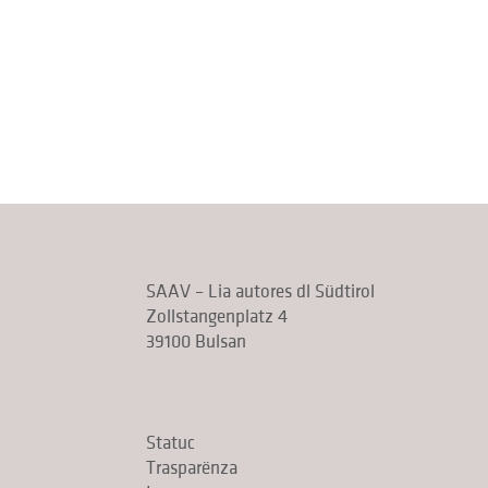
SAAV – Lia autores dl Südtirol
Zollstangenplatz 4
39100 Bulsan
Statuc
Trasparënza