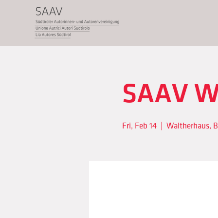
SAAV W
Fri, Feb 14
  |  
Waltherhaus, 