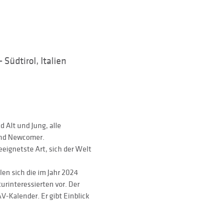
Südtirol, Italien
 Alt und Jung, alle 
und Newcomer.
ignetste Art, sich der Welt 
n sich die im Jahr 2024 
rinteressierten vor. Der
-Kalender. Er gibt Einblick 