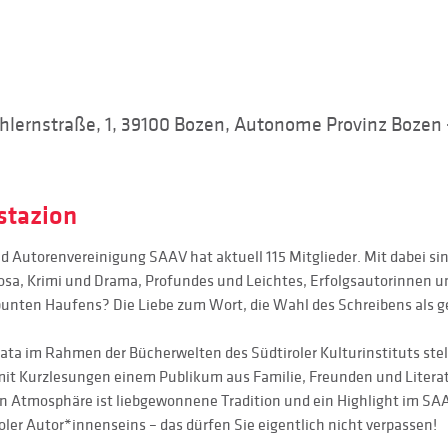
lernstraße, 1, 39100 Bozen, Autonome Provinz Bozen - 
stazion
d Autorenvereinigung SAAV hat aktuell 115 Mitglieder. Mit dabei sind
osa, Krimi und Drama, Profundes und Leichtes, Erfolgsautorinnen 
unten Haufens? Die Liebe zum Wort, die Wahl des Schreibens als gee
a im Rahmen der Bücherwelten des Südtiroler Kulturinstituts stelle
 Kurzlesungen einem Publikum aus Familie, Freunden und Literatu
n Atmosphäre ist liebgewonnene Tradition und ein Highlight im SAAV
oler Autor*innenseins – das dürfen Sie eigentlich nicht verpassen!