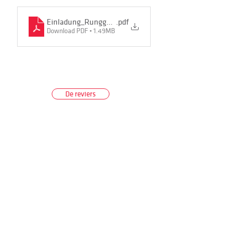
Einladung_Rungger_Zeichnung trifft Poesie
.pdf
Download PDF • 1.49MB
De reviers