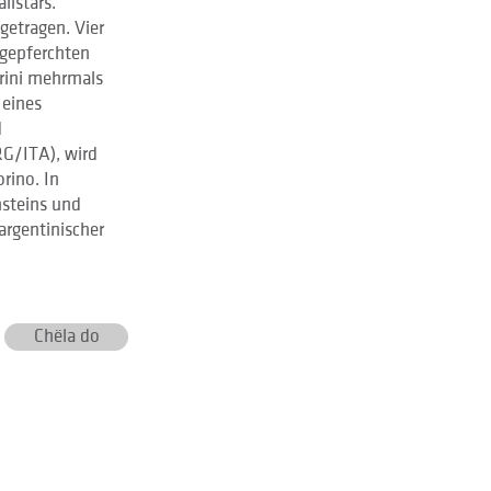
llstars.
getragen. Vier
gepferchten
arini mehrmals
 eines
d
RG/ITA), wird
rino. In
nsteins und
oargentinischer
Chëla do