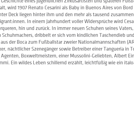
 Geschichte eines jugendlichen Zirkusartisten und späteren Fußba
t, wird 1907 Renato Cesarini als Baby in Buenos Aires von Bord 
ter Deck liegen hinter ihm und den mehr als tausend zusammen
igrant:innen. In einem Jahrhundert voller Widersprüche wird Ces
rqueren, hin und zurück. In immer neuen Schuhen seines Vaters,
n Schuhmachers, dribbelt er sich vom kindlichen Taschendieb un
 aus der Boca zum Fußballstar zweier Nationalmannschaften (A
r, nächtlicher Szenegänger sowie Betreiber einer Tangueria in To
 Agenten, Boxweltmeistern, einer Mussolini-Geliebten, Albert Ei
mmi. Ein wildes Leben schillernd erzählt, leichtfüßig wie ein ital