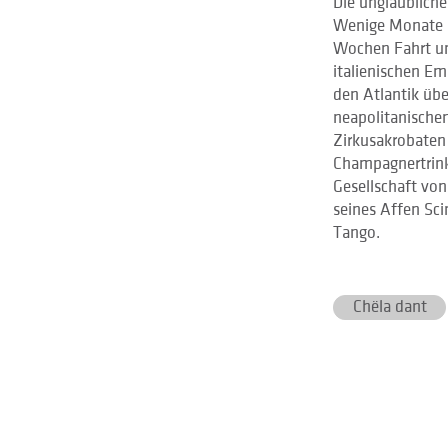
Die unglaubliche
Wenige Monate al
Wochen Fahrt un
italienischen Em
den Atlantik übe
neapolitanische
Zirkusakrobaten
Champagnertrinke
Gesellschaft von
seines Affen Sci
Tango.
Chëla dant