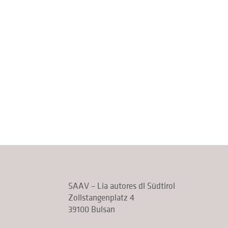
SAAV – Lia autores dl Südtirol
Zollstangenplatz 4
39100 Bulsan