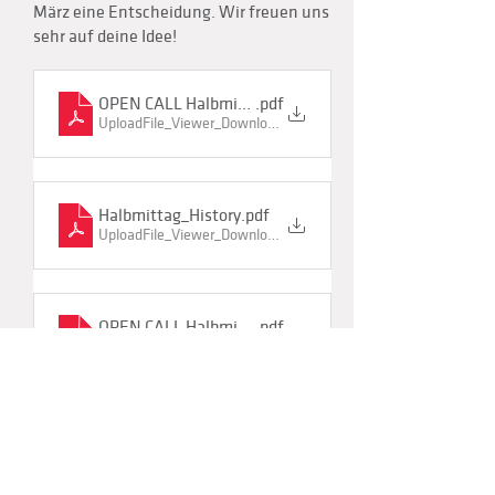
März eine Entscheidung. Wir freuen uns
sehr auf deine Idee!
OPEN CALL Halbmittag11_Infos
.pdf
UploadFile_Viewer_Download • 129KB
Halbmittag_History
.pdf
UploadFile_Viewer_Download • 53KB
OPEN CALL Halbmittag11_modulo adesione
.pdf
UploadFile_Viewer_Download • 152KB
Geschäftsordnung SAAV_Auszug_Projekte
.pdf
UploadFile_Viewer_Download • 153KB