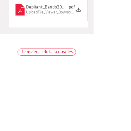
Depliant_Bando2026_613GO4p
.pdf
UploadFile_Viewer_Download • 268KB
De reviers a duta la nuveles