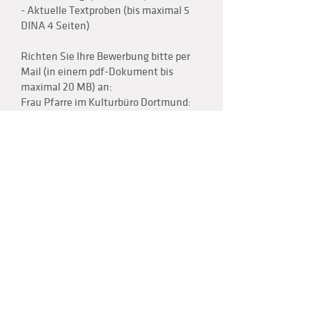
- Aktuelle Textproben (bis maximal 5
DINA 4 Seiten)
Richten Sie Ihre Bewerbung bitte per
Mail (in einem pdf-Dokument bis
maximal 20 MB) an:
Frau Pfarre im Kulturbüro Dortmund:
ipfarre@stadtdo.de
Einsendeschluss Der Einsendeschluss
ist der 20. Juli 2025.
Für Rückfragen steht Isabel Pfarre im
Kulturbüro Dortmund zur Verfügung
per Mail wie oben angegeben oder
telefonisch unter 0231 /
50 - 27692)
.
Zurück zu allen News