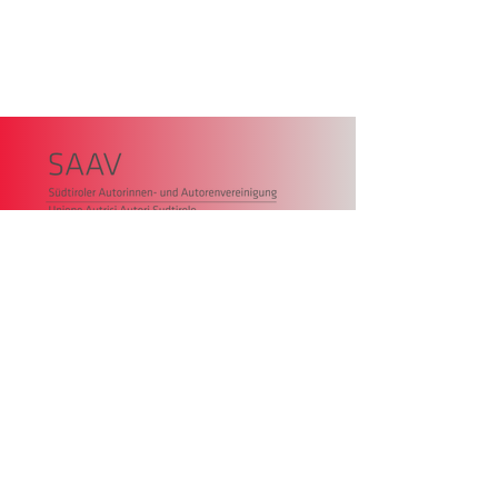
Südtiroler Autorinnen- und
Autorenvereinigung,
Zollstangenplatz 4
39100 Bozen
Statuten
Transparency
Impressum