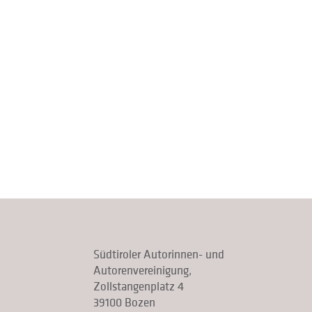
Südtiroler Autorinnen- und
Autorenvereinigung,
Zollstangenplatz 4
39100 Bozen