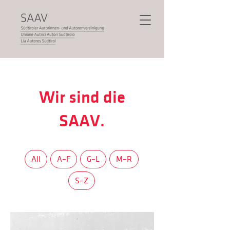
Wir sind die
SAAV.
All
A–F
G–L
M–R
S–Z